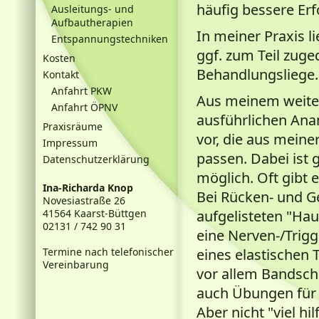
häufig bessere Erf
Ausleitungs- und
Aufbautherapien
In meiner Praxis l
Entspannungstechniken
ggf. zum Teil zuge
Kosten
Behandlungsliege.
Kontakt
Anfahrt PKW
Aus meinem weit
Anfahrt ÖPNV
ausführlichen Ana
Praxisräume
vor, die aus meine
Impressum
passen. Dabei ist 
Datenschutzerklärung
möglich. Oft gibt 
Ina-Richarda Knop
Bei Rücken- und 
Novesiastraße 26
41564 Kaarst-Büttgen
aufgelisteten "Ha
02131 / 742 90 31
eine Nerven-/Trig
Termine nach telefonischer
eines elastischen 
Vereinbarung
vor allem Bandsch
auch Übungen für
Aber nicht "viel hilf