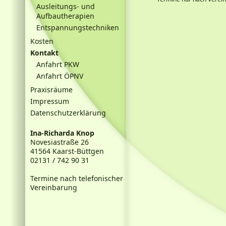
Ausleitungs- und
Aufbautherapien
Entspannungstechniken
Kosten
Kontakt
Anfahrt PKW
Anfahrt ÖPNV
Praxisräume
Impressum
Datenschutzerklärung
Ina-Richarda Knop
Novesiastraße 26
41564 Kaarst-Büttgen
02131 / 742 90 31
Termine nach telefonischer
Vereinbarung