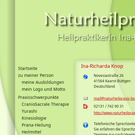
Ina-Richarda Knop
Startseite
zu meiner Person
Novesiastraße 26
41564 Kaarst-Büttgen
meine Ausbildungen
Deutschland
mein Logo und Motto
Praxisschwerpunkte
mail@naturheilpraxis-bu
CranioSacrale Therapie
02131 / 742 90 31
Yurashi
http://www.naturheilpra
Kinesiologie
Telefonische Sprechzeit
Prana-Heilung
Sie erfahren die Sprechz
Heilmittel
Termine nur nach Verei